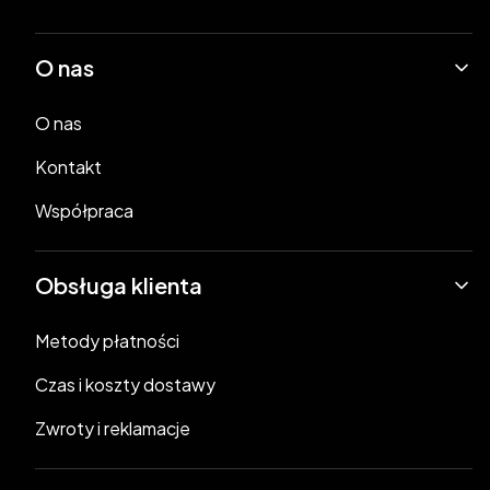
Linki w stopce
O nas
O nas
Kontakt
Współpraca
Obsługa klienta
Metody płatności
Czas i koszty dostawy
Zwroty i reklamacje