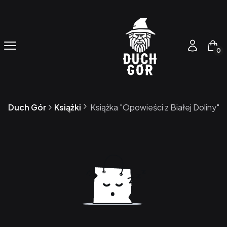
Produ
Menu
Zaloguj się
Kos
Duch Gór
Książki
Książka "Opowieści z Białej Doliny"