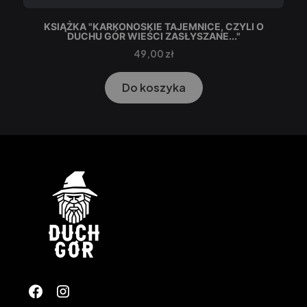
KSIĄŻKA "KARKONOSKIE TAJEMNICE, CZYLI O
DUCHU GÓR WIEŚCI ZASŁYSZANE..."
Cena
49,00 zł
Do koszyka