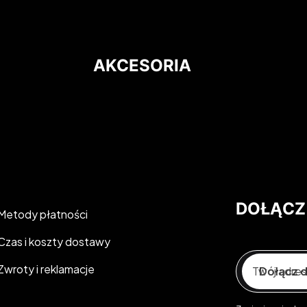
AKCESORIA
DOŁĄCZ
Metody płatności
Czas i koszty dostawy
Zwroty i reklamacje
Twój adres
Dołącz d