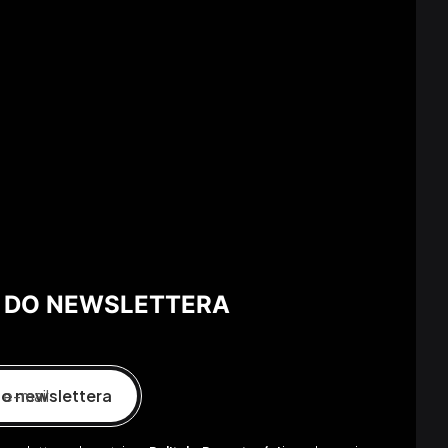
 DO NEWSLETTERA
 e-mail
o newslettera