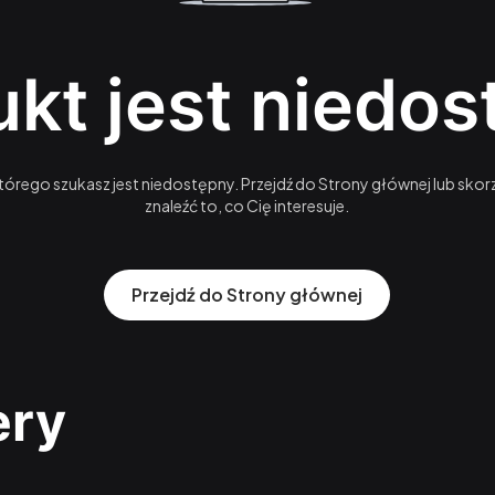
kt jest niedo
órego szukasz jest niedostępny. Przejdź do Strony głównej lub skorz
znaleźć to, co Cię interesuje.
Przejdź do Strony głównej
ery