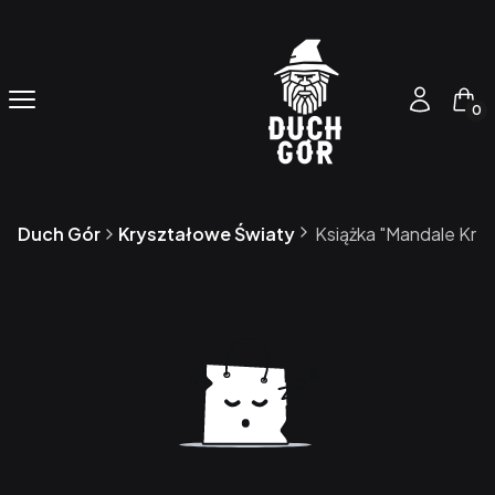
Produ
Menu
Zaloguj się
Kos
Duch Gór
Kryształowe Światy
Książka "Mandale Kry