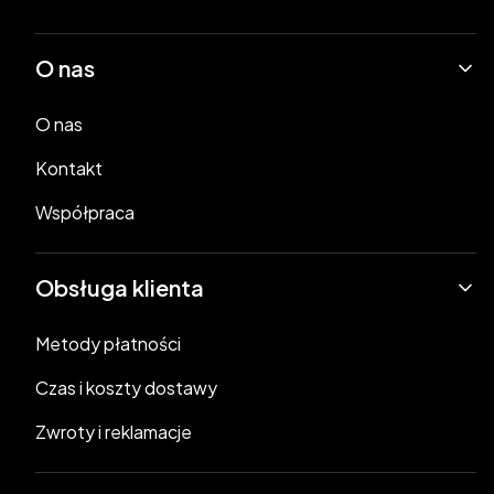
Linki w stopce
O nas
O nas
Kontakt
Współpraca
Obsługa klienta
Metody płatności
Czas i koszty dostawy
Zwroty i reklamacje