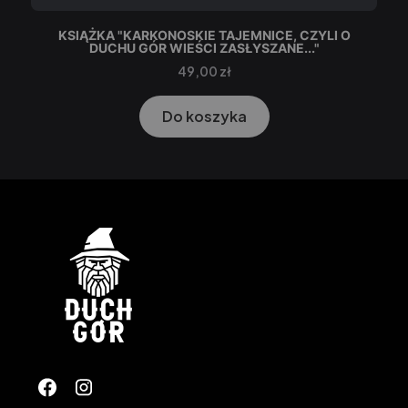
KSIĄŻKA "KARKONOSKIE TAJEMNICE, CZYLI O
DUCHU GÓR WIEŚCI ZASŁYSZANE..."
Cena
49,00 zł
Do koszyka